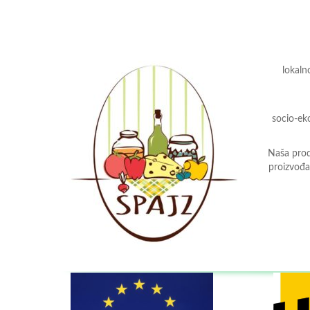
lokaln
socio-ek
Naša prod
proizvođa