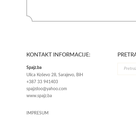
KONTAKT INFORMACIJE:
PRETR
Spajz.ba
Ulica Koševo 28, Sarajevo, BiH
+387 33 941403
spajzdoo@yahoo.com
www.spajz.ba
IMPRESUM