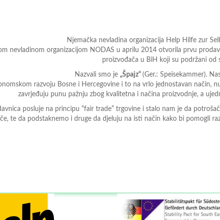
Njemačka nevladina organizacija Help Hilfe zur Selbst
om nevladinom organizacijom NODAS u aprilu 2014 otvorila prvu prodavn
proizvođača u BiH koji su podržani od 
Nazvali smo je
„Špajz“
(Ger.: Speisekammer). Nas
onomskom razvoju Bosne i Hercegovine i to na vrlo jednostavan način, n
zavrjeđuju punu pažnju zbog kvalitetna i načina proizvodnje, a uje
avnica posluje na principu “fair trade” trgovine i stalo nam je da potro
če, te da podstaknemo i druge da djeluju na isti način kako bi pomogli ra