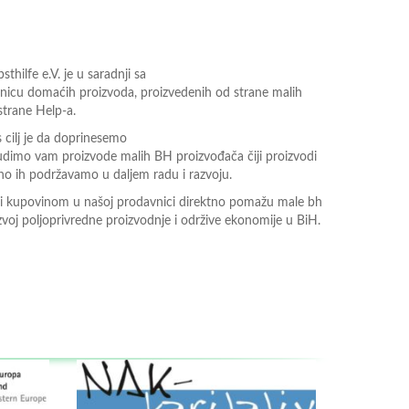
hilfe e.V. je u saradnji sa
icu domaćih proizvoda, proizvedenih od strane malih
strane Help-a.
 cilj je da doprinesemo
udimo vam proizvode malih BH proizvođača čiji proizvodi
dno ih podržavamo u daljem radu i razvoju.
šači kupovinom u našoj prodavnici direktno pomažu male bh
zvoj poljoprivredne proizvodnje i održive ekonomije u BiH.