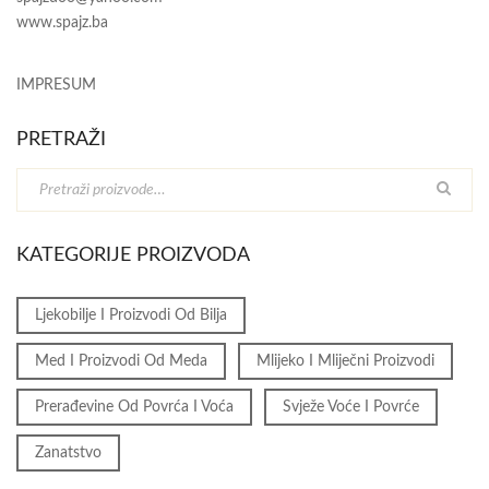
www.spajz.ba
IMPRESUM
PRETRAŽI
KATEGORIJE PROIZVODA
Ljekobilje I Proizvodi Od Bilja
Med I Proizvodi Od Meda
Mlijeko I Mliječni Proizvodi
Prerađevine Od Povrća I Voća
Svježe Voće I Povrće
Zanatstvo