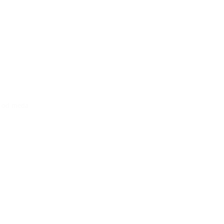
i od meda
zufügen